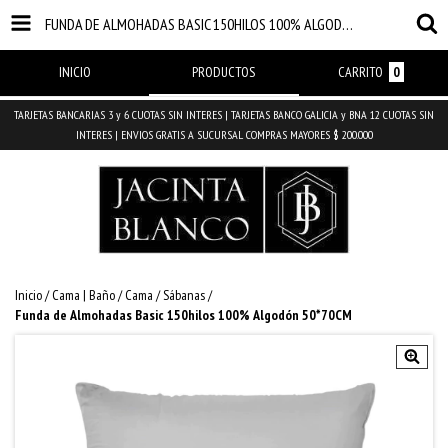
FUNDA DE ALMOHADAS BASIC 150HILOS 100% ALGODÓN 50*70CM
INICIO
PRODUCTOS
CARRITO
0
TARJETAS BANCARIAS 3 y 6 CUOTAS SIN INTERES | TARJETAS BANCO GALICIA y BNA 12 CUOTAS SIN
INTERES | ENVIOS GRATIS A SUCURSAL COMPRAS MAYORES $ 200.000
Inicio
/
Cama | Baño
/
Cama
/
Sábanas
/
Funda de Almohadas Basic 150hilos 100% Algodón 50*70CM