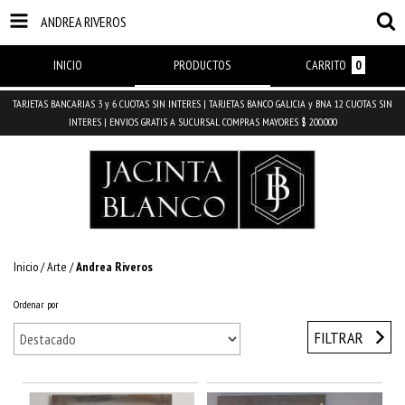
ANDREA RIVEROS
INICIO
PRODUCTOS
CARRITO
0
TARJETAS BANCARIAS 3 y 6 CUOTAS SIN INTERES | TARJETAS BANCO GALICIA y BNA 12 CUOTAS SIN
INTERES | ENVIOS GRATIS A SUCURSAL COMPRAS MAYORES $ 200.000
Inicio
/
Arte
/
Andrea Riveros
Ordenar por
FILTRAR