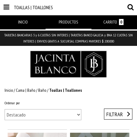
TOALLAS | TOALLONES
INICIO
PRODUCTOS
CARRITO
0
TARJETAS BANCARIAS 3 y 6 CUOTAS SIN INTERES | TARJETAS BANCO GALICIA y BNA 12 CUOTAS SIN
INTERES | ENVIOS GRATIS A SUCURSAL COMPRAS MAYORES $ 200.000
Inicio
/
Cama | Baño
/
Baño
/
Toallas | Toallones
Ordenar por
FILTRAR