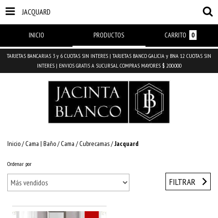
JACQUARD
INICIO
PRODUCTOS
CARRITO
0
TARJETAS BANCARIAS 3 y 6 CUOTAS SIN INTERES | TARJETAS BANCO GALICIA y BNA 12 CUOTAS SIN
INTERES | ENVIOS GRATIS A SUCURSAL COMPRAS MAYORES $ 200.000
Inicio
/
Cama | Baño
/
Cama
/
Cubrecamas
/
Jacquard
Ordenar por
FILTRAR