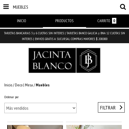
MUEBLES
INICIO
PRODUCTOS
CARRITO
0
TARJETAS BANCARIAS 3 y 6 CUOTAS SIN INTERES | TARJETAS BANCO GALICIA y BNA 12 CUOTAS SIN
INTERES | ENVIOS GRATIS A SUCURSAL COMPRAS MAYORES $ 200.000
Inicio
/
Deco | Mesa
/
Muebles
Ordenar por
FILTRAR