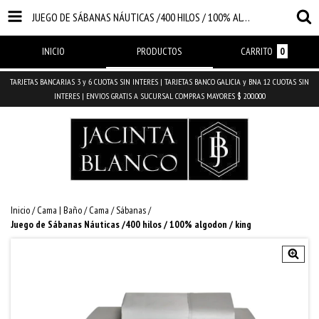
JUEGO DE SÁBANAS NÁUTICAS /400 HILOS / 100% ALGODON / KING
INICIO
PRODUCTOS
CARRITO
0
TARJETAS BANCARIAS 3 y 6 CUOTAS SIN INTERES | TARJETAS BANCO GALICIA y BNA 12 CUOTAS SIN
INTERES | ENVIOS GRATIS A SUCURSAL COMPRAS MAYORES $ 200.000
Inicio
/
Cama | Baño
/
Cama
/
Sábanas
/
Juego de Sábanas Náuticas /400 hilos / 100% algodon / king