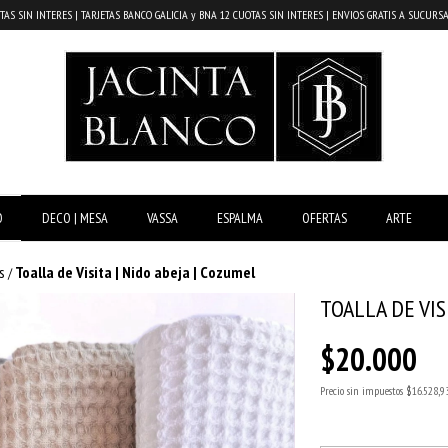
TAS SIN INTERES | TARJETAS BANCO GALICIA y BNA 12 CUOTAS SIN INTERES | ENVIOS GRATIS A SUCUR
O
DECO | MESA
VASSA
ESPALMA
OFERTAS
ARTE
s
Toalla de Visita | Nido abeja | Cozumel
/
TOALLA DE VIS
$20.000
Precio sin impuestos
$16.528,9