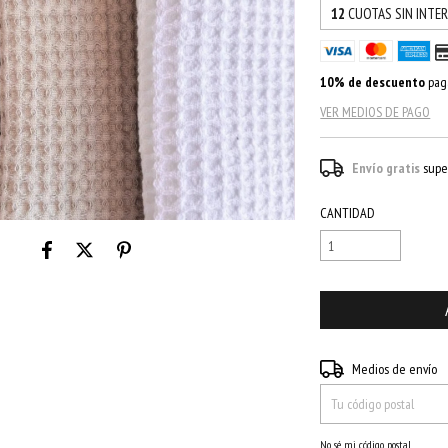
12
CUOTAS SIN INTE
10% de descuento
paga
VER MEDIOS DE PAGO
Envío gratis
supe
CANTIDAD
Entregas para el CP:
Medios de envío
No sé mi código postal