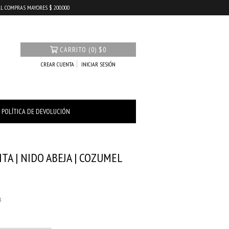
SAL COMPRAS MAYORES $ 200.000
CARRITO
(
0
)
$0
CREAR CUENTA
INICIAR SESIÓN
POLÍTICA DE DEVOLUCIÓN
ITA | NIDO ABEJA | COZUMEL
3