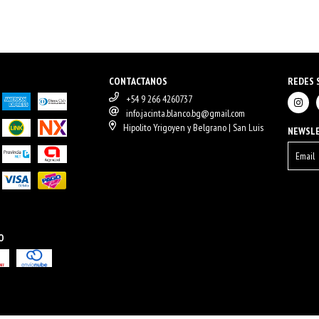
CONTACTANOS
REDES 
+54 9 266 4260737
info.jacinta.blanco.bg@gmail.com
Hipolito Yrigoyen y Belgrano | San Luis
NEWSL
O