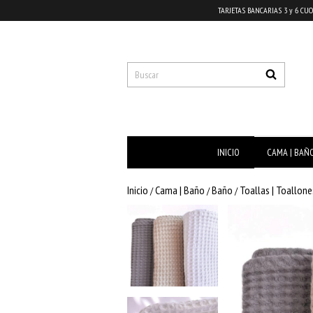
TARJETAS BANCARIAS 3 y 6 CUO
INICIO
CAMA | BAÑ
Inicio
Cama | Baño
Baño
Toallas | Toallone
/
/
/