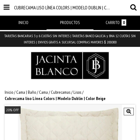
CUBRECAMA LISO LÍNEA COLORS | MODELO DUBLIN | COLOR BEIGE
INICIO
PRODUCTOS
CARRITO
0
TARJETAS BANCARIAS 3 y 6 CUOTAS SIN INTERES | TARJETAS BANCO GALICIA y BNA 12 CUOTAS SIN
INTERES | ENVIOS GRATIS A SUCURSAL COMPRAS MAYORES $ 200.000
Inicio
/
Cama | Baño
/
Cama
/
Cubrecamas
/
Lisos
/
Cubrecama liso Línea Colors | Modelo Dublin | Color Beige
20
%
OFF