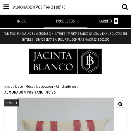
ALMOHADÓN POSITANO | 80*75
INICIO
PRODUCTOS
CARRITO
0
TARJETAS BANCARIAS 3 y 6 CUOTAS SIN INTERES | TARJETAS BANCO GALICIA y BNA 12 CUOTAS SIN
INTERES | ENVIOS GRATIS A SUCURSAL COMPRAS MAYORES $ 200.000
Inicio
/
Deco | Mesa
/
Decoración
/
Almohadones
/
ALMOHADÓN POSITANO | 80*75
30
%
OFF