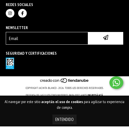
REDES SOCIALES
NEWSLETTER
SEGURIDAD Y CERTIFICACIONES
COPYRIGHT JACINTA BLANCO - 2026. TODOS LOS DERECHOS RESERVADOS.
DEFENSA DE LAS Y LOS CONSUMIDORES. PARA RECLAMOS
INGRESÁ ACÁ.
Al navegar por este sitio
aceptás el uso de cookies
para agilizar tu experiencia
BOTÓN DE ARREPENTIMIENTO
de compra.
ENTENDIDO