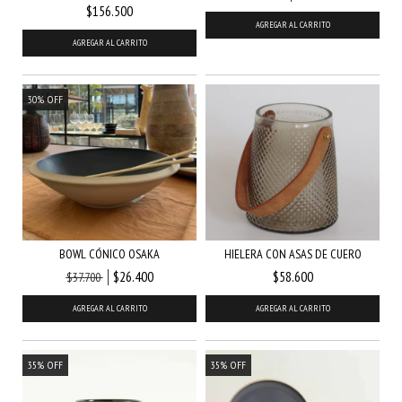
$156.500
AGREGAR AL CARRITO
30
%
OFF
BOWL CÓNICO OSAKA
HIELERA CON ASAS DE CUERO
$26.400
$58.600
$37.700
AGREGAR AL CARRITO
35
%
OFF
35
%
OFF