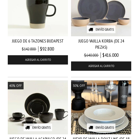
ENVÍO GRATIS
JUEGO DE 6 TAZONES BUDAPEST
JUEGO VAJILLA KORBA (DE 24
PIEZAS)
$92.800
$142.800
$416.000
$640.000
AGREGAR AL CARRITO
AGREGAR AL CARRITO
40
%
OFF
30
%
OFF
ENVÍO GRATIS
ENVÍO GRATIS