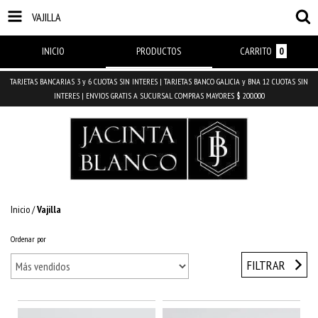
VAJILLA
INICIO
PRODUCTOS
CARRITO
0
TARJETAS BANCARIAS 3 y 6 CUOTAS SIN INTERES | TARJETAS BANCO GALICIA y BNA 12 CUOTAS SIN
INTERES | ENVIOS GRATIS A SUCURSAL COMPRAS MAYORES $ 200.000
Inicio
/
Vajilla
Ordenar por
FILTRAR