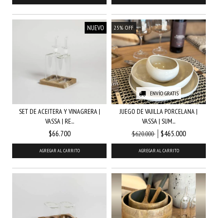
NUEVO
25
%
OFF
ENVÍO GRATIS
JUEGO DE VAJILLA PORCELANA |
SET DE ACEITERA Y VINAGRERA |
VASSA | SUM...
VASSA | RE...
$465.000
$66.700
$620.000